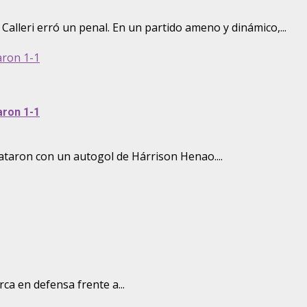
alleri erró un penal. En un partido ameno y dinámico,...
aron 1-1
aron 1-1
pataron con un autogol de Hárrison Henao....
ca en defensa frente a...