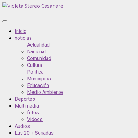
Saltar
al
contenido
Menú
principal
Inicio
noticias
Actualidad
Nacional
Comunidad
Cultura
Politica
Municipios
Educación
Medio Ambiente
Deportes
Multimedia
fotos
Videos
Audios
Las 20 + Sonadas