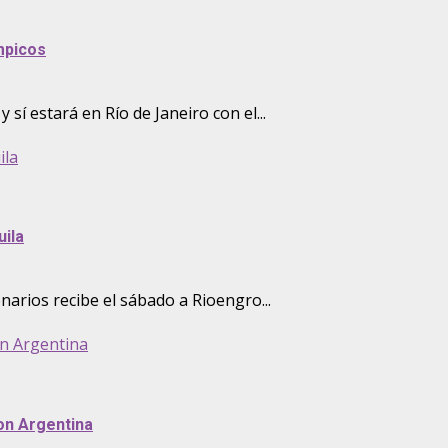
mpicos
 sí estará en Río de Janeiro con el...
ila
uila
narios recibe el sábado a Rioengro...
on Argentina
con Argentina