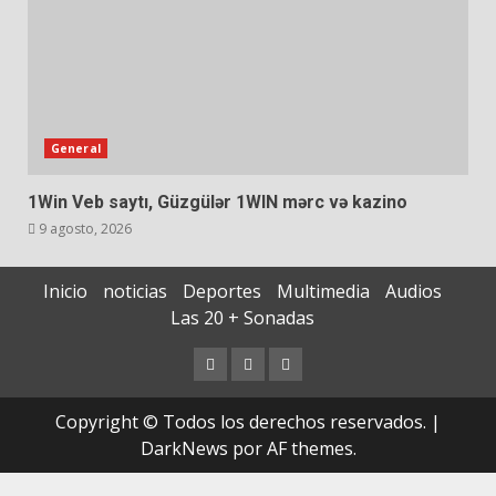
General
1Win Veb saytı, Güzgülər 1WIN mərc və kazino
9 agosto, 2026
Inicio
noticias
Deportes
Multimedia
Audios
Las 20 + Sonadas
Copyright © Todos los derechos reservados.
|
DarkNews
por AF themes.