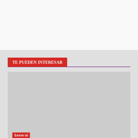
TE PUEDEN INTERESAR
General