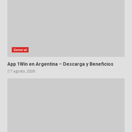
General
App 1Win en Argentina – Descarga y Beneficios
7 agosto, 2026