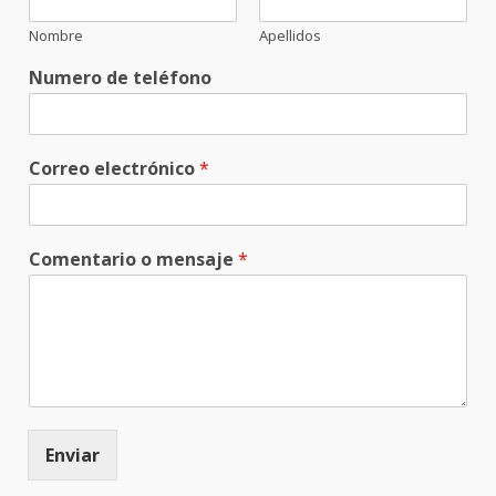
Nombre
Apellidos
Numero de teléfono
Correo electrónico
*
Comentario o mensaje
*
Enviar