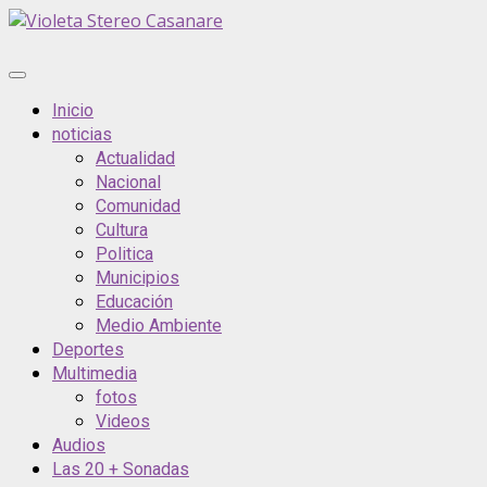
Saltar
al
contenido
Menú
principal
Inicio
noticias
Actualidad
Nacional
Comunidad
Cultura
Politica
Municipios
Educación
Medio Ambiente
Deportes
Multimedia
fotos
Videos
Audios
Las 20 + Sonadas