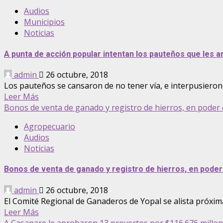
Audios
Municipios
Noticias
A punta de acción popular intentan los pauteños que les ar
admin
26 octubre, 2018
Los pauteños se cansaron de no tener vía, e interpusieron 
Leer Más
Bonos de venta de ganado y registro de hierros, en poder 
Agropecuario
Audios
Noticias
Bonos de venta de ganado y registro de hierros, en poder
admin
26 octubre, 2018
El Comité Regional de Ganaderos de Yopal se alista próxim
Leer Más
A Casanare le aprobaron 13 proyectos por $116.676 millon