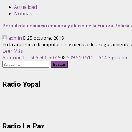
Actualidad
Noticias
Periodista denuncia censura y abuso de la Fuerza Policía a
admin
25 octubre, 2018
En la audiencia de imputación y medida de aseguramiento co
Leer Más
Paginación
Anterior
1
…
505
506
507
508
509
510
511
…
514
Siguiente
Buscar:
de
entradas
Radio Yopal
Radio La Paz