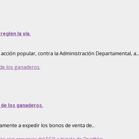
reglen la vía.
acción popular, contra la Administración Departamental, a...
de los ganaderos.
 de los ganaderos.
amente a expedir los bonos de venta de...
es con recursos del SGR a través de Ocadtón.