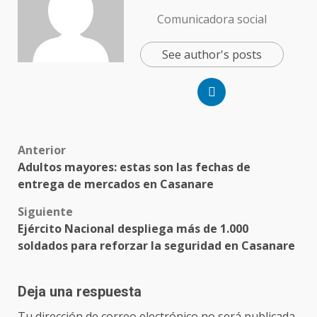
Comunicadora social
See author's posts
Post
Anterior
Adultos mayores: estas son las fechas de
navigation
entrega de mercados en Casanare
Siguiente
Ejército Nacional despliega más de 1.000
soldados para reforzar la seguridad en Casanare
Deja una respuesta
Tu dirección de correo electrónico no será publicada.