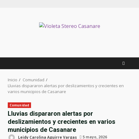
Saltar
al
contenido
Inicio
Comunidad
Lluvias dispararon alertas por deslizamientos y crecientes en
varios municipios de Casanare
Comunidad
Lluvias dispararon alertas por
deslizamientos y crecientes en varios
municipios de Casanare
Leidy Carolina Aguirre Vargas
5 mayo, 2026