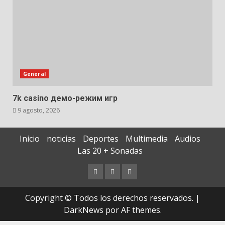
General
7k casino демо-режим игр
9 agosto, 2026
Inicio
noticias
Deportes
Multimedia
Audios
Las 20 + Sonadas
Contáctenos
Documentos
Quiénes
Extraviados
Somos
Copyright © Todos los derechos reservados.
|
DarkNews
por AF themes.