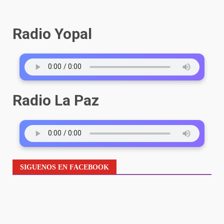
Radio Yopal
Radio La Paz
SIGUENOS EN FACEBOOK