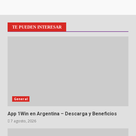
TE PUEDEN INTERESAR
General
App 1Win en Argentina – Descarga y Beneficios
7 agosto, 2026