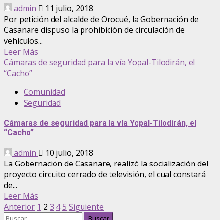
admin
11 julio, 2018
Por petición del alcalde de Orocué, la Gobernación de
Casanare dispuso la prohibición de circulación de
vehículos...
Leer Más
Cámaras de seguridad para la vía Yopal-Tilodirán, el
“Cacho”
Comunidad
Seguridad
Cámaras de seguridad para la vía Yopal-Tilodirán, el
“Cacho”
admin
10 julio, 2018
La Gobernación de Casanare, realizó la socialización del
proyecto circuito cerrado de televisión, el cual constará
de...
Leer Más
Anterior
1
2
3
4
5
Siguiente