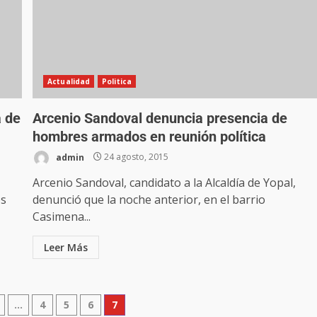
Actualidad
Politica
a de
Arcenio Sandoval denuncia presencia de
hombres armados en reunión política
admin
24 agosto, 2015
Arcenio Sandoval, candidato a la Alcaldía de Yopal,
os
denunció que la noche anterior, en el barrio
Casimena...
Leer Más
…
4
5
6
7