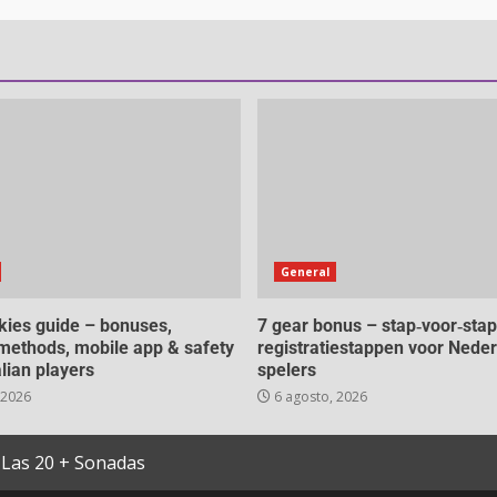
General
ies guide – bonuses,
7 gear bonus – stap‑voor‑stap
ethods, mobile app & safety
registratiestappen voor Nede
alian players
spelers
 2026
6 agosto, 2026
Las 20 + Sonadas