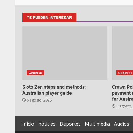
TE PUEDEN INTERESAR
General
General
Sloto Zen steps and methods:
Crown Pok
Australian player guide
payment m
for Austr
6 agosto, 2026
6 agosto,
Inicio
noticias
Deportes
Multimedia
Audios