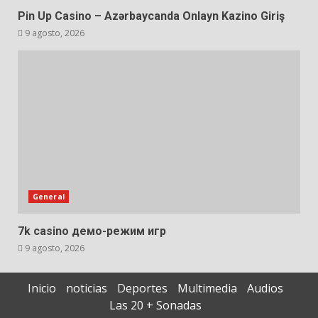
Pin Up Casino – Azərbaycanda Onlayn Kazino Giriş
9 agosto, 2026
General
7k casino демо-режим игр
9 agosto, 2026
Inicio
noticias
Deportes
Multimedia
Audios
Las 20 + Sonadas