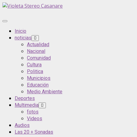
Saltar
al
contenido
Menú
principal
Inicio
noticias
Actualidad
Nacional
Comunidad
Cultura
Politica
Municipios
Educación
Medio Ambiente
Deportes
Multimedia
fotos
Videos
Audios
Las 20 + Sonadas