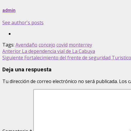
admin
See author's posts
Tags:
Avendaño
concejo
covid
monterrey
Post
Anterior
La dependencia vial de La Cabuya
Siguiente
Fortalecimiento del frente de seguridad Turistic
navigation
Deja una respuesta
Tu dirección de correo electrónico no será publicada.
Los c