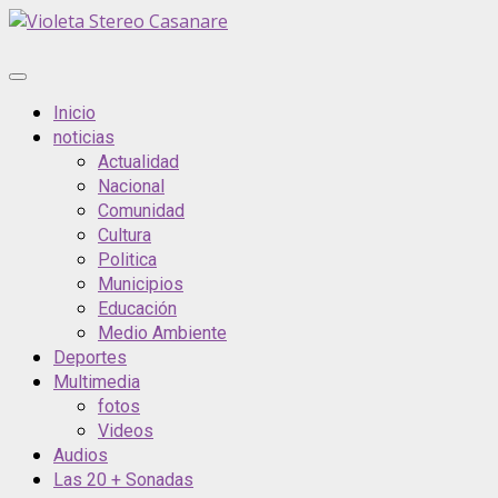
Saltar
al
contenido
Menú
principal
Inicio
noticias
Actualidad
Nacional
Comunidad
Cultura
Politica
Municipios
Educación
Medio Ambiente
Deportes
Multimedia
fotos
Videos
Audios
Las 20 + Sonadas