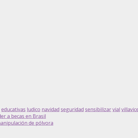
educativas
ludico
navidad
seguridad
sensibilizar
vial
villavi
r a becas en Brasil
manipulación de pólvora