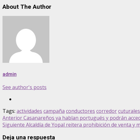
About The Author
admin
See author's posts
Tags:
actividades
campaña
conductores
corredor
cuturales
Post
Anterior
Casanareños ya hablan portugués y podrán accede
Siguiente
Alcaldía de Yopal reitera prohibición de venta y 
navigation
Deja una respuesta