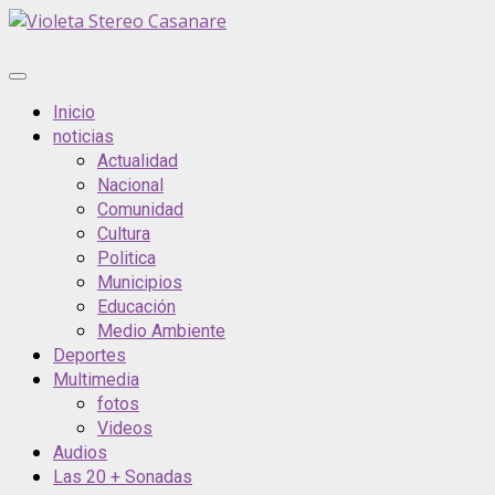
Saltar
al
contenido
Menú
principal
Inicio
noticias
Actualidad
Nacional
Comunidad
Cultura
Politica
Municipios
Educación
Medio Ambiente
Deportes
Multimedia
fotos
Videos
Audios
Las 20 + Sonadas