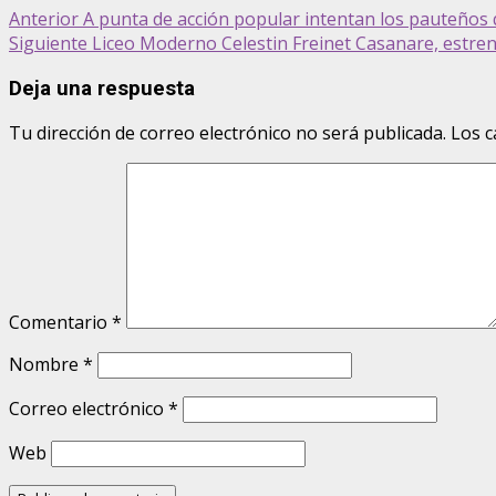
Post
Anterior
A punta de acción popular intentan los pauteños qu
Siguiente
Liceo Moderno Celestin Freinet Casanare, estrena
navigation
Deja una respuesta
Tu dirección de correo electrónico no será publicada.
Los c
Comentario
*
Nombre
*
Correo electrónico
*
Web