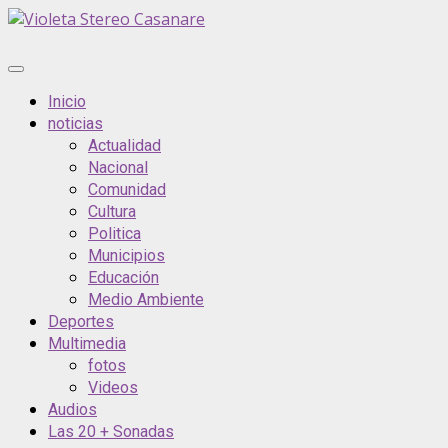
Saltar
al
contenido
Menú
principal
Inicio
noticias
Actualidad
Nacional
Comunidad
Cultura
Politica
Municipios
Educación
Medio Ambiente
Deportes
Multimedia
fotos
Videos
Audios
Las 20 + Sonadas