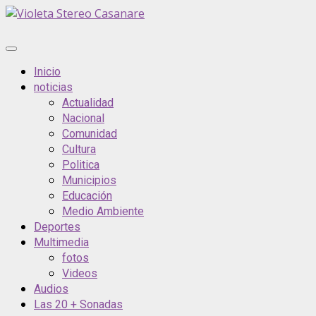
Saltar
al
contenido
Menú
principal
Inicio
noticias
Actualidad
Nacional
Comunidad
Cultura
Politica
Municipios
Educación
Medio Ambiente
Deportes
Multimedia
fotos
Videos
Audios
Las 20 + Sonadas