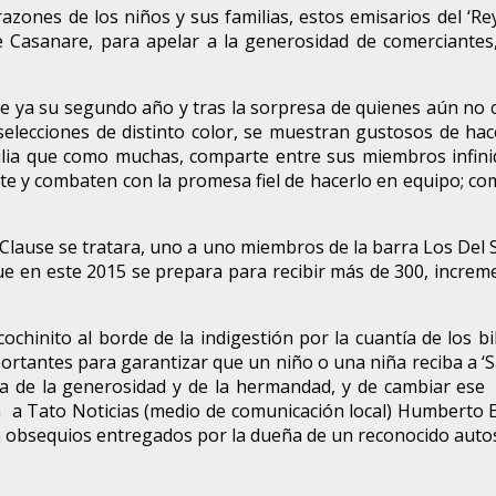
zones de los niños y sus familias, estos emisarios del ‘Rey 
de Casanare, para apelar a la generosidad de comerciantes
ple ya su segundo año y tras la sorpresa de quienes aún no 
 selecciones de distinto color, se muestran gustosos de hac
ilia que como muchas, comparte entre sus miembros infinida
ente y combaten con la promesa fiel de hacerlo en equipo; 
Clause se tratara, uno a uno miembros de la barra Los Del S
ue en este 2015 se prepara para recibir más de 300, increm
hinito al borde de la indigestión por la cuantía de los bi
rtantes para garantizar que un niño o una niña reciba a ‘Sa
a de la generosidad y de la hermandad, y de cambiar ese 
ta a Tato Noticias (medio de comunicación local) Humberto 
n obsequios entregados por la dueña de un reconocido autose