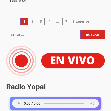
Leer Más
1
2
3
4
…
7
Siguiente
Radio Yopal