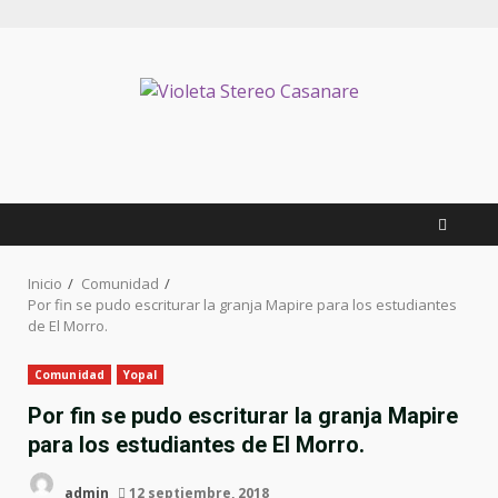
Saltar
al
contenido
Inicio
Comunidad
Por fin se pudo escriturar la granja Mapire para los estudiantes
de El Morro.
Comunidad
Yopal
Por fin se pudo escriturar la granja Mapire
para los estudiantes de El Morro.
admin
12 septiembre, 2018