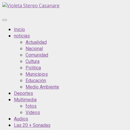
Saltar
al
contenido
Menú
principal
Inicio
noticias
Actualidad
Nacional
Comunidad
Cultura
Politica
Municipios
Educación
Medio Ambiente
Deportes
Multimedia
fotos
Videos
Audios
Las 20 + Sonadas