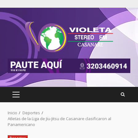
Inicio
Deportes
Atletas de la Liga de Jiu-Jitsu de Casanare clasificaron al
Panamericano