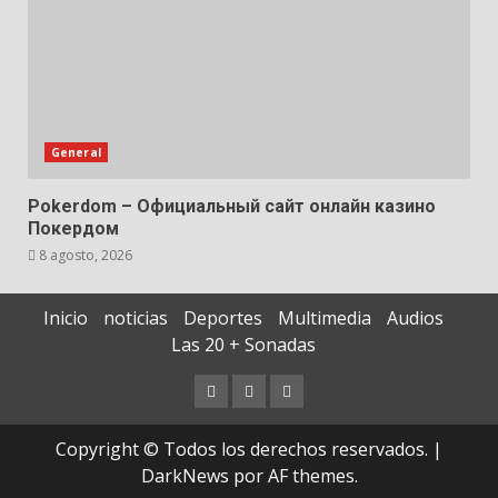
General
Pokerdom – Официальный сайт онлайн казино
Покердом
8 agosto, 2026
Inicio
noticias
Deportes
Multimedia
Audios
Las 20 + Sonadas
Contáctenos
Documentos
Quiénes
Extraviados
Somos
Copyright © Todos los derechos reservados.
|
DarkNews
por AF themes.