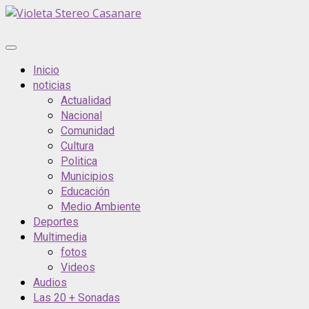
Saltar
al
contenido
Menú
principal
Inicio
noticias
Actualidad
Nacional
Comunidad
Cultura
Politica
Municipios
Educación
Medio Ambiente
Deportes
Multimedia
fotos
Videos
Audios
Las 20 + Sonadas