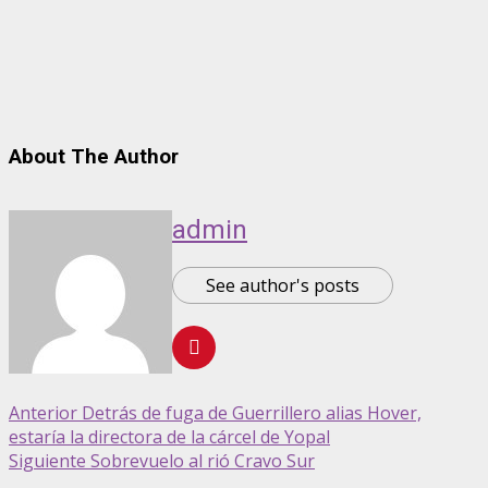
About The Author
admin
See author's posts
Anterior
Detrás de fuga de Guerrillero alias Hover,
estaría la directora de la cárcel de Yopal
Siguiente
Sobrevuelo al rió Cravo Sur