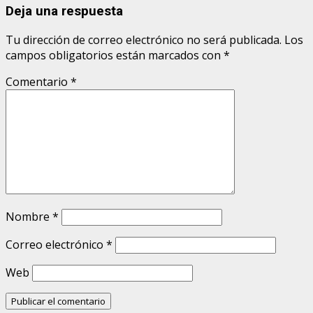
Deja una respuesta
Tu dirección de correo electrónico no será publicada.
Los
campos obligatorios están marcados con
*
Comentario
*
Nombre
*
Correo electrónico
*
Web