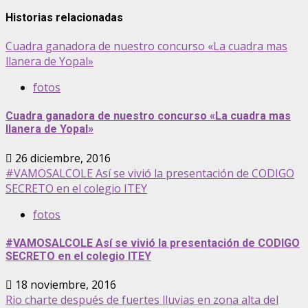
Historias relacionadas
Cuadra ganadora de nuestro concurso «La cuadra mas
llanera de Yopal»
fotos
Cuadra ganadora de nuestro concurso «La cuadra mas
llanera de Yopal»
26 diciembre, 2016
#VAMOSALCOLE Así se vivió la presentación de CODIGO
SECRETO en el colegio ITEY
fotos
#VAMOSALCOLE Así se vivió la presentación de CODIGO
SECRETO en el colegio ITEY
18 noviembre, 2016
Rio charte después de fuertes lluvias en zona alta del