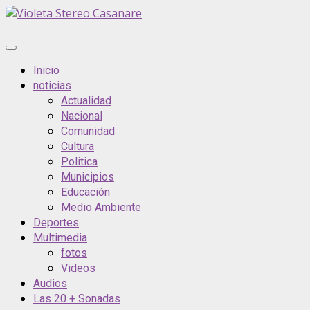
Inicio
noticias
Actualidad
Nacional
Comunidad
Cultura
Politica
Municipios
Educación
Medio Ambiente
Deportes
Multimedia
fotos
Videos
Audios
Las 20 + Sonadas