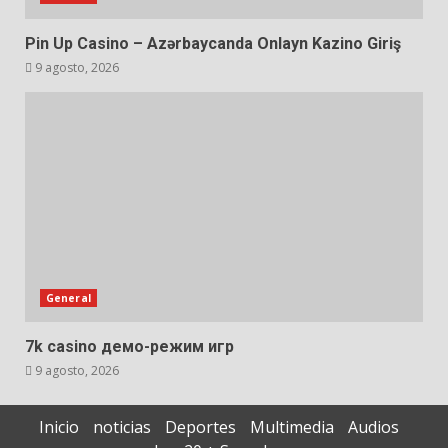
Pin Up Casino – Azərbaycanda Onlayn Kazino Giriş
9 agosto, 2026
General
7k casino демо-режим игр
9 agosto, 2026
Inicio
noticias
Deportes
Multimedia
Audios