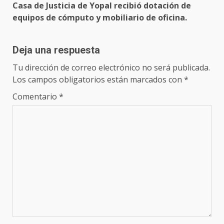
Casa de Justicia de Yopal recibió dotación de
equipos de cómputo y mobiliario de oficina.
Deja una respuesta
Tu dirección de correo electrónico no será publicada.
Los campos obligatorios están marcados con
*
Comentario
*