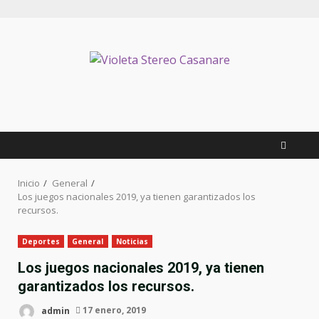
Saltar
al
contenido
Inicio
General
Los juegos nacionales 2019, ya tienen garantizados los
recursos.
Deportes
General
Noticias
Los juegos nacionales 2019, ya tienen
garantizados los recursos.
admin
17 enero, 2019