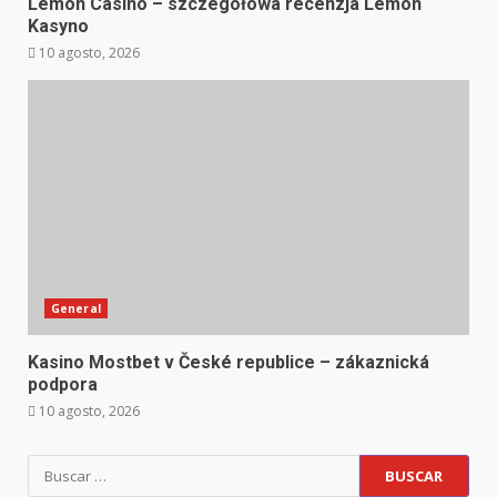
Lemon Casino – szczegółowa recenzja Lemon
Kasyno
10 agosto, 2026
General
Kasino Mostbet v České republice – zákaznická
podpora
10 agosto, 2026
Buscar: