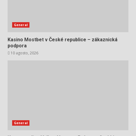
General
Kasino Mostbet v České republice – zákaznická
podpora
10 agosto, 2026
General