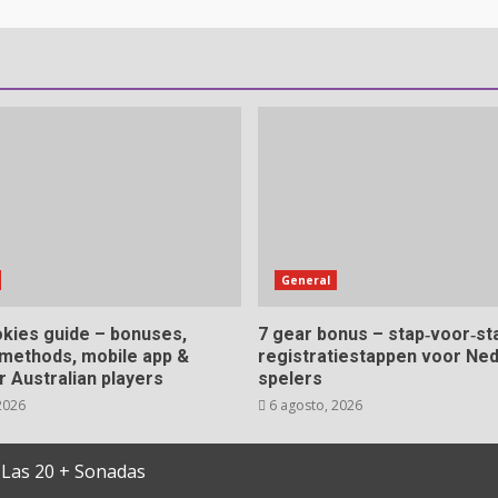
General
kies guide – bonuses,
7 gear bonus – stap‑voor‑st
methods, mobile app &
registratiestappen voor Ne
r Australian players
spelers
2026
6 agosto, 2026
Las 20 + Sonadas