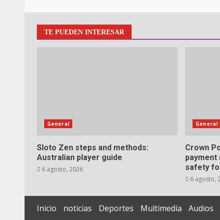
TE PUEDEN INTERESAR
General
General
Sloto Zen steps and methods:
Crown Po
Australian player guide
payment 
safety fo
6 agosto, 2026
6 agosto, 
Inicio
noticias
Deportes
Multimedia
Audios