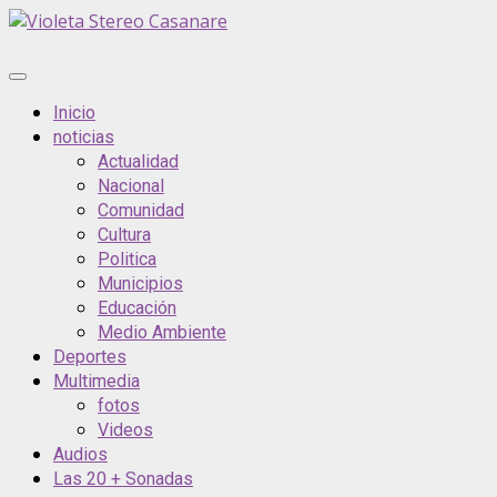
Saltar
al
contenido
Menú
principal
Inicio
noticias
Actualidad
Nacional
Comunidad
Cultura
Politica
Municipios
Educación
Medio Ambiente
Deportes
Multimedia
fotos
Videos
Audios
Las 20 + Sonadas