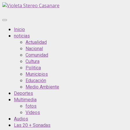
Saltar
al
contenido
Menú
principal
Inicio
noticias
Actualidad
Nacional
Comunidad
Cultura
Politica
Municipios
Educación
Medio Ambiente
Deportes
Multimedia
fotos
Videos
Audios
Las 20 + Sonadas