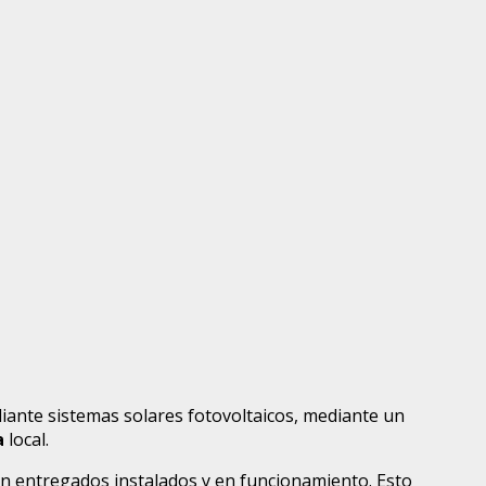
iante sistemas solares fotovoltaicos, mediante un
a
local.
án entregados instalados y en funcionamiento. Esto