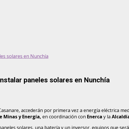
les solares en Nunchía
instalar paneles solares en Nunchía
Casanare, accederán por primera vez a energía eléctrica med
e Minas y Energía,
en coordinación con
Enerca
y la
Alcaldí
aneles solares, una batería y un inversor, equipos que ser