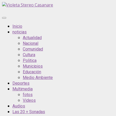
Saltar
al
contenido
Menú
principal
Inicio
noticias
Actualidad
Nacional
Comunidad
Cultura
Politica
Municipios
Educación
Medio Ambiente
Deportes
Multimedia
fotos
Videos
Audios
Las 20 + Sonadas