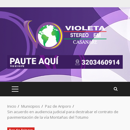
Inicio
Municipios
Paz de Ariporo
Sin acuerdo en audiencia judicial para destrabar el contrato de
pavimentación de la vía Montañas del Totumo