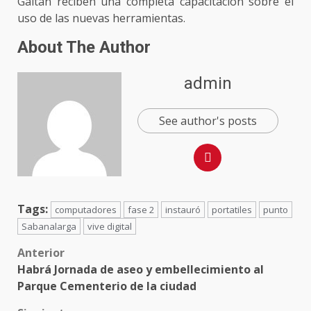
Gaitán reciben una completa capacitación sobre el
uso de las nuevas herramientas.
About The Author
admin
See author's posts
Tags:
computadores
fase 2
instauró
portatiles
punto
Sabanalarga
vive digital
Post
Anterior
Habrá Jornada de aseo y embellecimiento al
navigation
Parque Cementerio de la ciudad