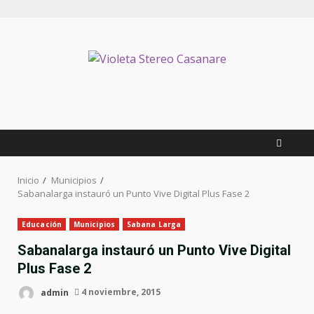
Saltar
al
contenido
Inicio
Municipios
Sabanalarga instauró un Punto Vive Digital Plus Fase 2
Educación
Municipios
Sabana Larga
Sabanalarga instauró un Punto Vive Digital
Plus Fase 2
admin
4 noviembre, 2015