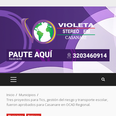
Inicio
Municipios
Tres proyectos para Tics, gestión del riesgo y transporte escolar,
fueron aprobados para Casanare en OCAD Regional.