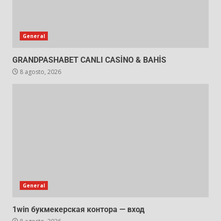
General
GRANDPASHABET CANLI CASİNO & BAHİS
8 agosto, 2026
General
1win букмекерская контора — вход