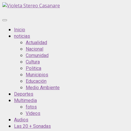
Saltar
al
contenido
Menú
principal
Inicio
noticias
Actualidad
Nacional
Comunidad
Cultura
Politica
Municipios
Educación
Medio Ambiente
Deportes
Multimedia
fotos
Videos
Audios
Las 20 + Sonadas