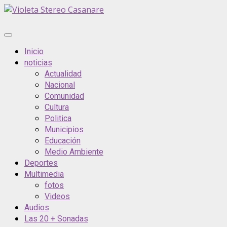
Saltar
al
contenido
Menú
principal
Inicio
noticias
Actualidad
Nacional
Comunidad
Cultura
Politica
Municipios
Educación
Medio Ambiente
Deportes
Multimedia
fotos
Videos
Audios
Las 20 + Sonadas