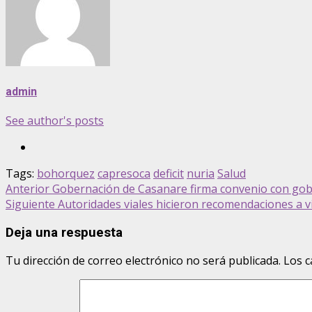
admin
See author's posts
Tags:
bohorquez
capresoca
deficit
nuria
Salud
Post
Anterior
Gobernación de Casanare firma convenio con gobi
Siguiente
Autoridades viales hicieron recomendaciones a v
navigation
Deja una respuesta
Tu dirección de correo electrónico no será publicada.
Los c