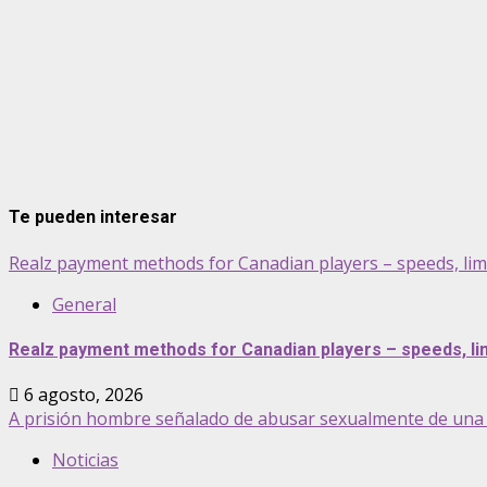
Te pueden interesar
Realz payment methods for Canadian players – speeds, lim
General
Realz payment methods for Canadian players – speeds, lim
6 agosto, 2026
A prisión hombre señalado de abusar sexualmente de una 
Noticias