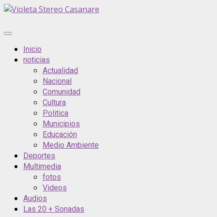
Saltar
al
contenido
Menú
principal
Inicio
noticias
Actualidad
Nacional
Comunidad
Cultura
Politica
Municipios
Educación
Medio Ambiente
Deportes
Multimedia
fotos
Videos
Audios
Las 20 + Sonadas