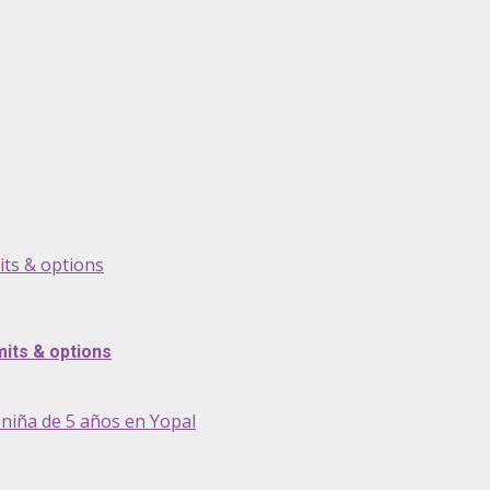
its & options
its & options
niña de 5 años en Yopal