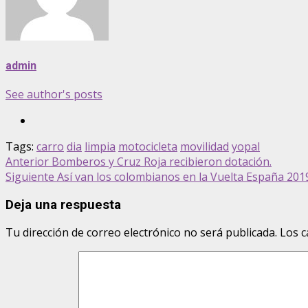
admin
See author's posts
Tags:
carro
dia
limpia
motocicleta
movilidad
yopal
Post
Anterior
Bomberos y Cruz Roja recibieron dotación.
Siguiente
Así van los colombianos en la Vuelta España 201
navigation
Deja una respuesta
Tu dirección de correo electrónico no será publicada.
Los c