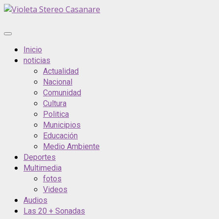
Saltar
al
contenido
Menú
principal
Inicio
noticias
Actualidad
Nacional
Comunidad
Cultura
Politica
Municipios
Educación
Medio Ambiente
Deportes
Multimedia
fotos
Videos
Audios
Las 20 + Sonadas