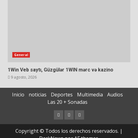
General
1Win Veb saytı, Güzgülər 1WIN mərc və kazino
9 agosto, 2026
Inicio
noticias
Deportes
Multimedia
Audios
Las 20 + Sonadas
Copyright © Todos los derechos reservados.
|