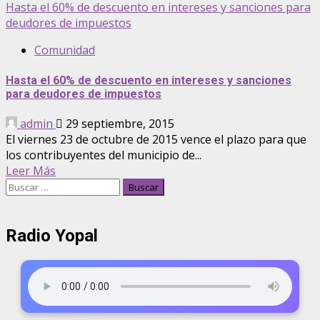
Hasta el 60% de descuento en intereses y sanciones para
deudores de impuestos
Comunidad
Hasta el 60% de descuento en intereses y sanciones
para deudores de impuestos
admin
29 septiembre, 2015
El viernes 23 de octubre de 2015 vence el plazo para que
los contribuyentes del municipio de...
Leer Más
Radio Yopal