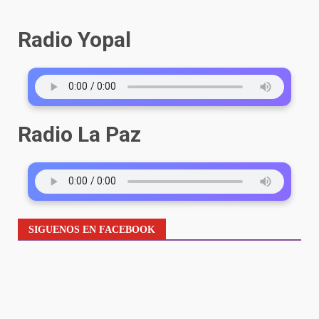
Radio Yopal
Radio La Paz
SIGUENOS EN FACEBOOK