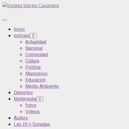
Saltar
al
contenido
Menú
principal
Inicio
noticias
Actualidad
Nacional
Comunidad
Cultura
Politica
Municipios
Educación
Medio Ambiente
Deportes
Multimedia
fotos
Videos
Audios
Las 20 + Sonadas