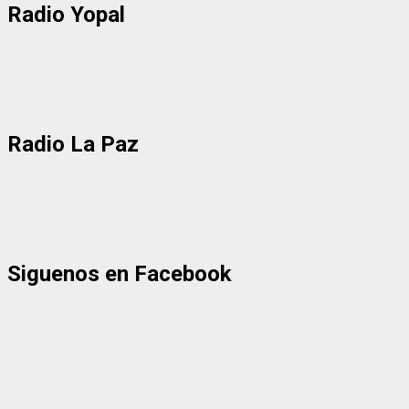
Radio Yopal
Radio La Paz
Siguenos en Facebook