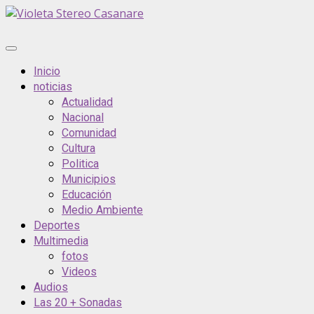
Inicio
noticias
Actualidad
Nacional
Comunidad
Cultura
Politica
Municipios
Educación
Medio Ambiente
Deportes
Multimedia
fotos
Videos
Audios
Las 20 + Sonadas