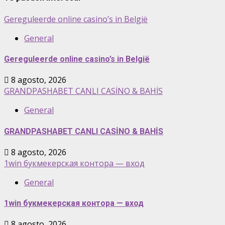
Gereguleerde online casino’s in België
General
Gereguleerde online casino’s in België
8 agosto, 2026
GRANDPASHABET CANLI CASİNO & BAHİS
General
GRANDPASHABET CANLI CASİNO & BAHİS
8 agosto, 2026
1win букмекерская контора — вход
General
1win букмекерская контора — вход
8 agosto, 2026