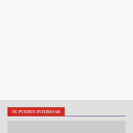
TE PUEDEN INTERESAR