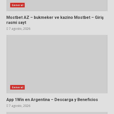
General
Mostbet AZ – bukmeker ve kazino Mostbet – Giriş
rəsmi sayt
7 agosto, 2026
General
App 1Win en Argentina – Descarga y Beneficios
7 agosto, 2026