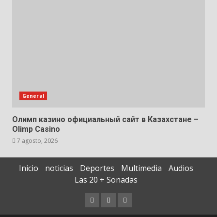
General
Олимп казино официальный сайт в Казахстане –
Olimp Casino
7 agosto, 2026
Inicio
noticias
Deportes
Multimedia
Audios
Las 20 + Sonadas