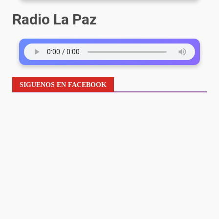
Radio La Paz
SIGUENOS EN FACEBOOK