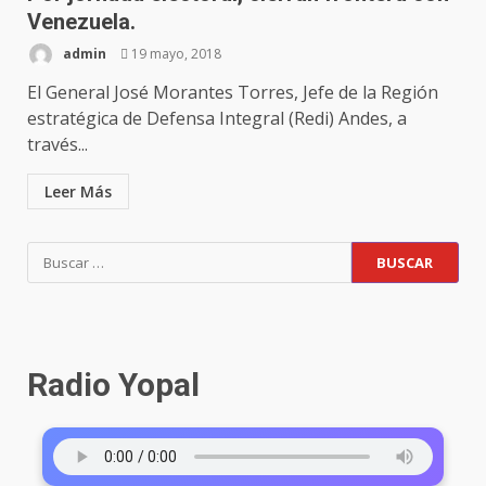
Venezuela.
admin
19 mayo, 2018
El General José Morantes Torres, Jefe de la Región
estratégica de Defensa Integral (Redi) Andes, a
través...
Leer Más
Radio Yopal