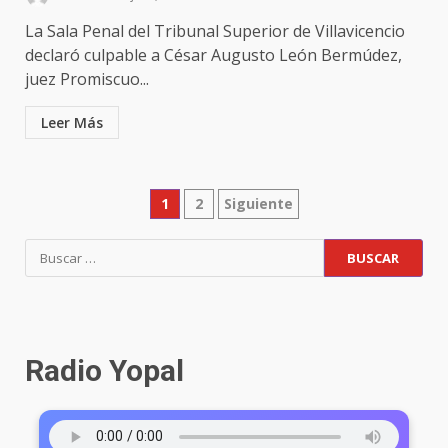
La Sala Penal del Tribunal Superior de Villavicencio
declaró culpable a César Augusto León Bermúdez,
juez Promiscuo...
Leer Más
Paginación
1
2
Siguiente
de
Buscar:
entradas
Radio Yopal