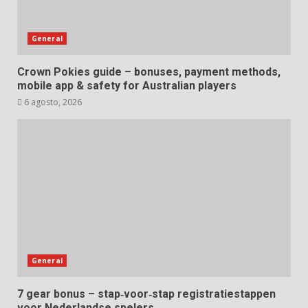
General
Crown Pokies guide – bonuses, payment methods,
mobile app & safety for Australian players
6 agosto, 2026
General
7 gear bonus – stap‑voor‑stap registratiestappen
voor Nederlandse spelers