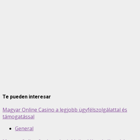
Te pueden interesar
Magyar Online Casino a legjobb ügyfélszolgálattal és
támogatással
General