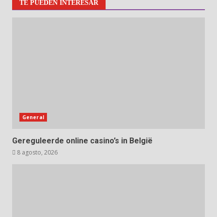
TE PUEDEN INTERESAR
General
Gereguleerde online casino’s in België
8 agosto, 2026