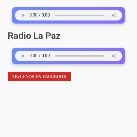
Radio La Paz
SIGUENOS EN FACEBOOK