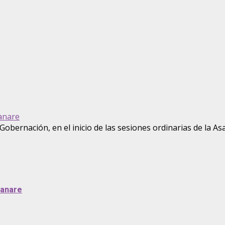
sanare
sanare