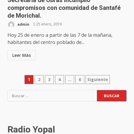
compromisos con comunidad de Santafé
de Morichal.
admin
25 enero, 2019
Hoy 25 de enero a partir de las 7 de la mañana,
habitantes del centro poblado de...
Leer Más
Paginación
1
2
3
4
…
6
Siguiente
de
Buscar:
entradas
Radio Yopal