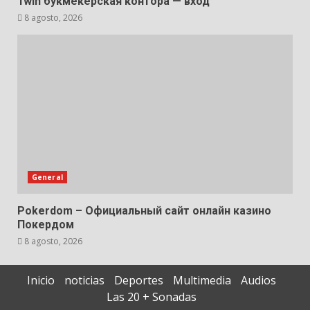
1win букмекерская контора — вход
8 agosto, 2026
General
Pokerdom – Официальный сайт онлайн казино
Покердом
8 agosto, 2026
Inicio
noticias
Deportes
Multimedia
Audios
Las 20 + Sonadas