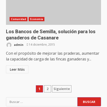
Comunidad
Economía
Los Bancos de Semilla, solución para los
ganaderos de Casanare
admin
14 diciembre, 2015
Con el propósito de mejorar las praderas, aumentar
la capacidad de carga de las fincas ganaderas y...
Leer Más
Paginación
1
2
Siguiente
de
Buscar: