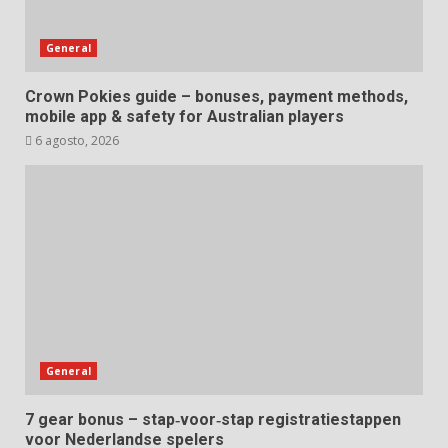
General
Crown Pokies guide – bonuses, payment methods,
mobile app & safety for Australian players
6 agosto, 2026
General
7 gear bonus – stap‑voor‑stap registratiestappen
voor Nederlandse spelers