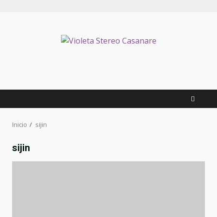
Inicio
sijin
sijin